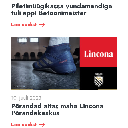
Piletimüügikassa vundamendiga
tuli appi Betoonimeister
Loe uudist
10. juuli 2023
Põrandad aitas maha Lincona
Põrandakeskus
Loe uudist