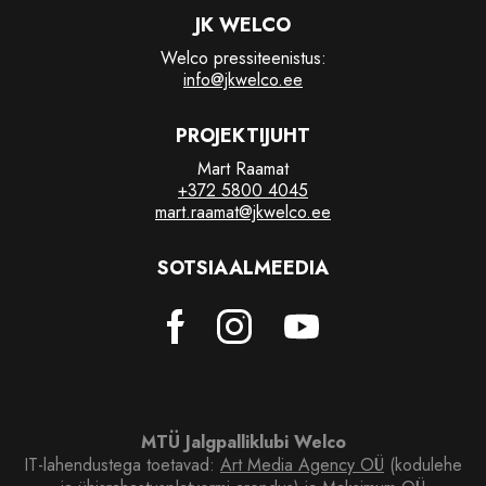
JK WELCO
Welco pressiteenistus:
info@jkwelco.ee
PROJEKTIJUHT
Mart Raamat
+372 5800 4045
mart.raamat@jkwelco.ee
SOTSIAALMEEDIA
MTÜ Jalgpalliklubi Welco
IT-lahendustega toetavad:
Art Media Agency OÜ
(kodulehe