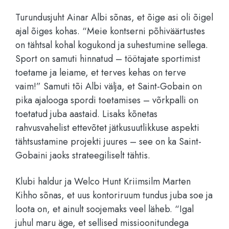
Turundusjuht Ainar Albi sõnas, et õige asi oli õigel
ajal õiges kohas. “Meie kontserni põhiväärtustes
on tähtsal kohal kogukond ja suhestumine sellega.
Sport on
samuti hinnatud – töötajate sportimist
toetame ja leiame, et terves kehas on terve
vaim!” Samuti tõi Albi välja, et Saint-Gobain on
pika ajalooga spordi toetamises – võrkpalli on
toetatud juba aastaid. Lisaks kõnetas
rahvusvahelist ettevõtet jätkusuutlikkuse aspekti
tähtsustamine projekti juures – see on ka Saint-
Gobaini jaoks strateegiliselt tähtis.
Klubi haldur ja Welco Hunt Kriimsilm Marten
Kihho sõnas, et uus kontoriruum tundus juba soe ja
loota on, et ainult soojemaks veel läheb. “Igal
juhul maru äge, et sellised missioonitundega