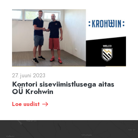
27. juuni 2023
Kontori siseviimistlusega aitas
OÜ Krohwin
Loe uudist